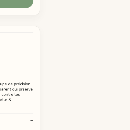
oupe de précision
parent qui prserve
 contre les
lette &