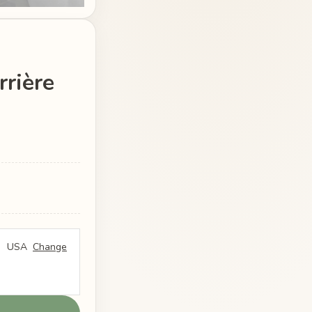
rrière
USA
Change