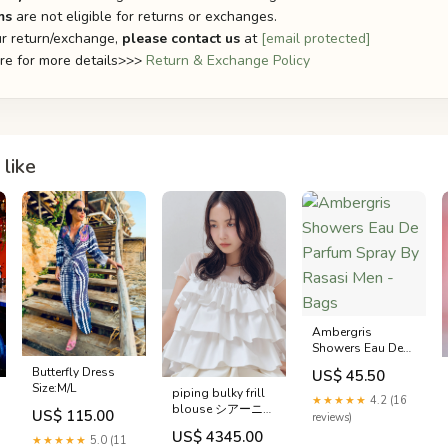
ms
are not eligible for returns or exchanges.
r return/exchange,
please contact us
at
[email protected]
ere for more details>>>
Return & Exchange Policy
like
Ambergris
Showers Eau De
Parfum Spray By
Butterfly Dress
US$ 45.50
Rasasi Men -
Size:M/L
piping bulky frill
Bags
★★★★★
4.2 (16
blouse シアーニッ
US$ 115.00
reviews)
ト
US$ 4345.00
★★★★★
5.0 (11