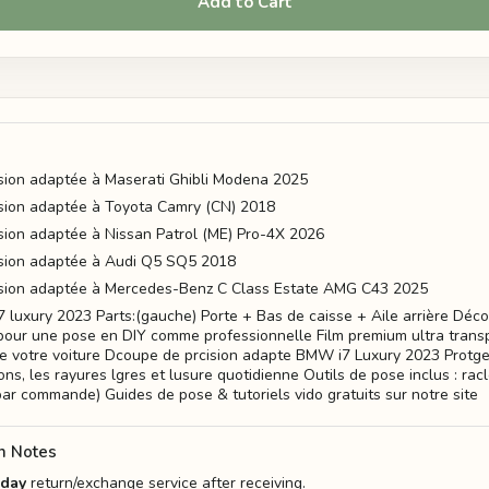
Add to Cart
sion adaptée à Maserati Ghibli Modena 2025
sion adaptée à Toyota Camry (CN) 2018
ion adaptée à Nissan Patrol (ME) Pro-4X 2026
sion adaptée à Audi Q5 SQ5 2018
sion adaptée à Mercedes-Benz C Class Estate AMG C43 2025
7 luxury 2023 Parts:(gauche) Porte + Bas de caisse + Aile arrière Déc
pour une pose en DIY comme professionnelle Film premium ultra trans
de votre voiture Dcoupe de prcision adapte BMW i7 Luxury 2023 Protge
ons, les rayures lgres et lusure quotidienne Outils de pose inclus : rac
par commande) Guides de pose & tutoriels vido gratuits sur notre site
n Notes
-day
return/exchange service after receiving.