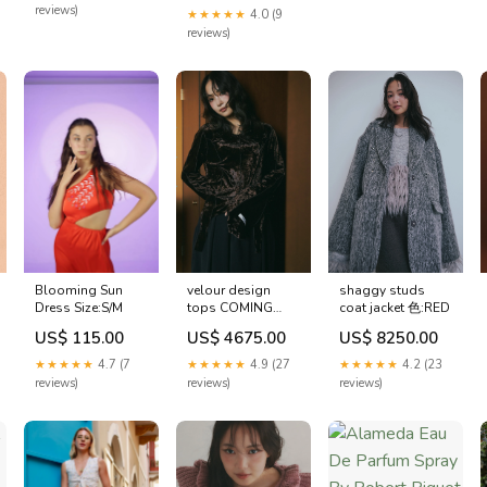
reviews)
★★★★★
4.0 (9
reviews)
velour design
shaggy studs
Blooming Sun
tops COMING
coat jacket 色:RED
Dress Size:S/M
SOON
US$ 4675.00
US$ 8250.00
US$ 115.00
★★★★★
4.9 (27
★★★★★
4.2 (23
★★★★★
4.7 (7
reviews)
reviews)
reviews)