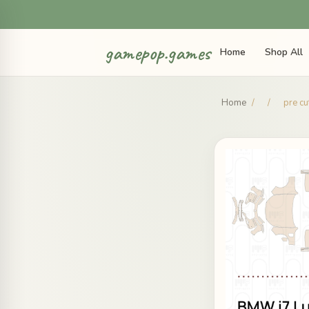
gamepop.games
Home
Shop All
Home
/
/
pre cu