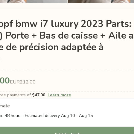
 ppf bmw i7 luxury 2023 Parts:
 Porte + Bas de caisse + Aile a
 de précision adaptée à
1
.00
EUR212.00
-free payments of
$47.00
Learn more
imate
in 48 hours · Estimated delivery
Aug 10
-
Aug 15