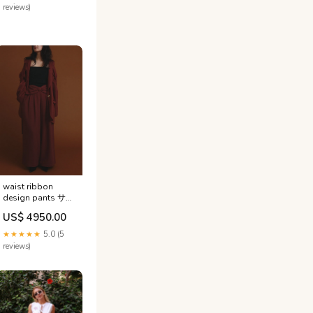
reviews)
waist ribbon
design pants サイ
ズ:S
US$ 4950.00
★★★★★
5.0 (5
reviews)