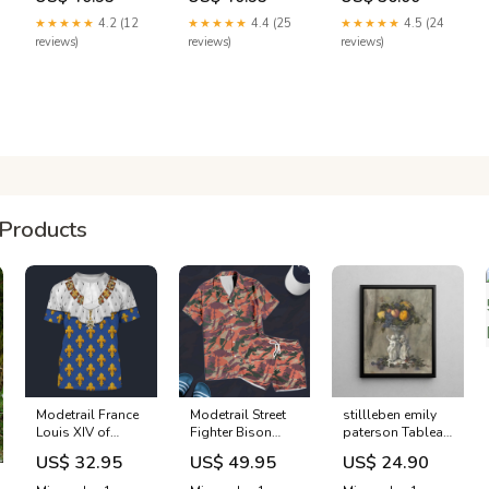
Salvatore
Handbags -
By Anfar
Ferragamo
Women - Bags
EU40/US9.5
★★★★★
4.2 (12
★★★★★
4.4 (25
★★★★★
4.5 (24
Size:3.4 oz Eau De
reviews)
reviews)
reviews)
Parfum Spray
Products
Modetrail France
Modetrail Street
stillleben emily
Louis XIV of
Fighter Bison
paterson Tableau
France in
Shock Trooper
déco
US$ 32.95
US$ 49.95
US$ 24.90
Coronation
Movie CAMO
Robes T-shirt
Outfit Hawaiian