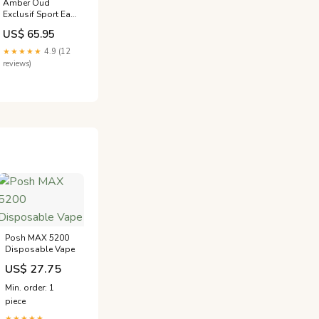
Amber Oud
Exclusif Sport Eau
De Parfum Spray
US$ 65.95
(Unisex) By Al
Haramain Size:2
★★★★★
4.9 (12
oz Eau De Parfum
reviews)
Spray
Posh MAX 5200
Disposable Vape
US$ 27.75
Min. order: 1
piece
★★★★★