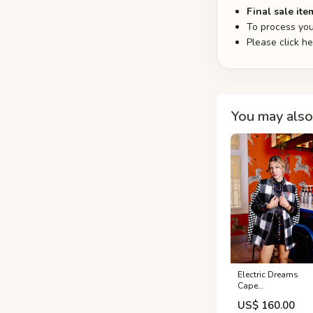
Final sale ite
To process you
Please click h
You may also 
Electric Dreams
Cape
(houndstooth)
US$ 160.00
Size:S