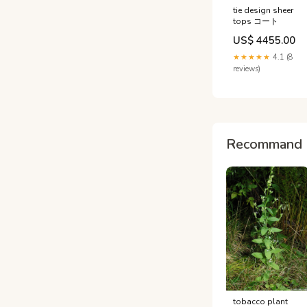
tie design sheer
tops コート
US$ 4455.00
★★★★★
4.1 (8
reviews)
Recommand 
tobacco plant