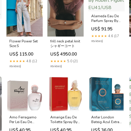
Alameda Eau De
Parfum Spray By
Robert Piguet
US$ 91.95
EU41/US8
★★★★★
4.6 (17
Flower Power Set
reviews)
frill neck petal knit
Size:S
シャギーコート
US$ 115.00
US$ 4950.00
★★★★★
4.8 (12
★★★★★
5.0 (21
reviews)
reviews)
Amo Ferragamo
Amarige Eau De
Anfar London
Per Lei Eau De
Toilette Spray By
Bateig Azul Extrait
Parfum Spray By
Givenchy
De Parfum Spray
US$ 40.95
US$ 40.95
US$ 36.00