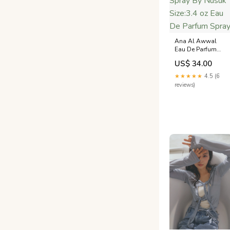
Ana Al Awwal
Eau De Parfum
Spray By Nusuk
US$ 34.00
Size:3.4 oz Eau De
Parfum Spray
★★★★★
4.5 (6
reviews)