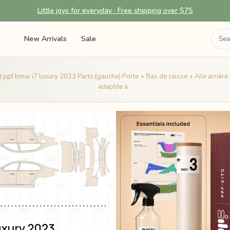
Little joys for everyday · Free shipping over $75
New Arrivals
Sale
t ppf bmw i7 luxury 2023 Parts:(gauche) Porte + Bas de caisse + Aile arrièr
adaptée à