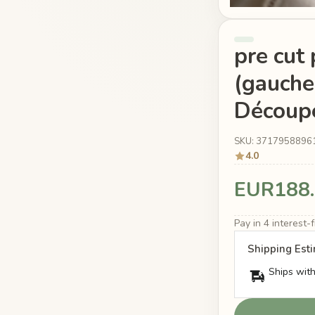
pre cut
(gauche)
Découpe
SKU: 3717958896
4.0
EUR188
Pay in 4 interest
Shipping Est
Ships with